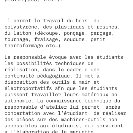
associations
découvrir les alumni
diploma 2022
déposer une offre d’emploi
taxe d’apprentissage
livret de l'étudiant - cycle prépa
Il permet le travail du bois, du
mon espace personnel
diploma 2021
égalité des chances
localisation hebdomadaire – paris
bde - bureau des étudiants
polystyrène, des plastiques et résines,
du laiton (découpe, ponçage, perçage,
diploma 2020
collectif échos
tournage, fraisage, soudure, petit
thermoformage etc…)
camongliss’
Le responsable évoque avec les étudiants
les possibilités techniques de
réalisation, dans le cadre d’une
continuité pédagogique. Il met à
disposition des outils à main et
électroportatifs afin que les étudiants
puissent travailler leurs matériaux en
autonomie. La connaissance technique du
responsable d’atelier lui permet, après
concertation avec l’étudiant, de réaliser
des pièces sur des machines-outils non
accessibles aux étudiants, qui serviront
à l’élaboration de la maquette.