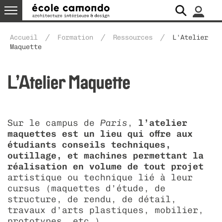
école
/
/
/
Accueil
Formation
Ressources
L'Atelier
Maquette
formation
présentation
admission
devenir architecte d’intérieur –
le diplôme en cinq ans
l’école
L’Atelier Maquette
designer
diploma
mobilité étudiante
entrer à l’école camondo
camondo paris
cycle préparatoire
histoire
Sur le campus de
Paris
,
l’atelier
recherche
programme pédagogique
aides financières
les projets de diplômes
camondo méditerranée
cursus
entrer en 1ère année
équipe
maquettes est un lieu qui offre aux
étudiants conseils techniques,
partenariats / réseau
ressources
recherches & documentation
diplôme
les enseignants
entrer en équivalence
bourse « égalité des chances »
diploma 2026
camondo recrute
outillage, et machines permettant la
réalisation en volume de tout projet
vie étudiante
conférences
partenariats
atelier campus
camondo paris
bibliothèque
entrer au cycle préparatoire
bourse du crous
diploma 2025
actualités
artistique ou technique lié à leur
cursus (maquettes d’étude, de
alumni
recruter un.e camondien.ne
informations étudiant
camondo méditerranée
atelier maquette
diploma 2024
le chaudron
agenda
structure, de rendu, de détail,
travaux d’arts plastiques, mobilier,
nous soutenir
vie pratique
association camondo alumni
fablab
diploma 2023
vidéos
déposer une offre de stage
livret de l'étudiant - cursus
galerie de projets
prototypes, etc…).