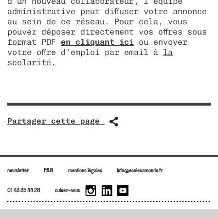
d’un nouveau collaborateur, l’équipe
administrative peut diffuser votre annonce
associations
découvrir les alumni
diploma 2022
déposer une offre d’emploi
taxe d’apprentissage
livret de l'étudiant - cycle prépa
au sein de ce réseau. Pour cela, vous
pouvez déposer directement vos offres sous
mon espace personnel
diploma 2021
égalité des chances
localisation hebdomadaire – paris
bde - bureau des étudiants
format PDF
en cliquant ici
ou envoyer
votre offre d’emploi par email à
la
diploma 2020
collectif échos
scolarité.
camongliss’
Partager cette page
newsletter
FAQ
mentions légales
info@ecolecamondo.fr
01 43 35 44 28
suivez-nous