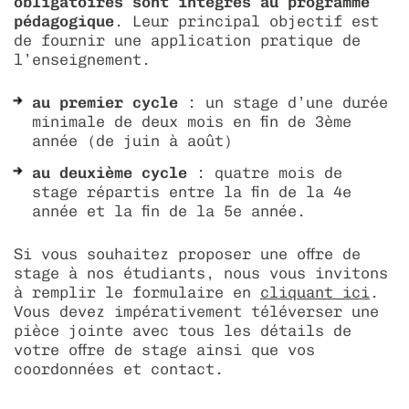
obligatoires sont intégrés au programme
pédagogique
. Leur principal objectif est
associations
découvrir les alumni
diploma 2022
déposer une offre d’emploi
taxe d’apprentissage
livret de l'étudiant - cycle prépa
de fournir une application pratique de
l’enseignement.
mon espace personnel
diploma 2021
égalité des chances
localisation hebdomadaire – paris
bde - bureau des étudiants
au premier cycle
: un stage d’une durée
diploma 2020
collectif échos
minimale de deux mois en fin de 3ème
année (de juin à août)
camongliss’
au deuxième cycle
: quatre mois de
stage répartis entre la fin de la 4e
année et la fin de la 5e année.
Si vous souhaitez proposer une offre de
stage à nos étudiants, nous vous invitons
à remplir le formulaire en
cliquant ici
.
Vous devez impérativement téléverser une
pièce jointe avec tous les détails de
votre offre de stage ainsi que vos
coordonnées et contact.