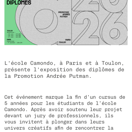
associations
découvrir les alumni
diploma 2022
déposer une offre d’emploi
taxe d’apprentissage
livret de l'étudiant - cycle prépa
mon espace personnel
diploma 2021
égalité des chances
localisation hebdomadaire – paris
bde - bureau des étudiants
diploma 2020
collectif échos
camongliss’
L’école Camondo, à Paris et à Toulon,
présente l’exposition des diplômes de
la Promotion Andrée Putman.
Cet événement marque la fin d’un cursus de
5 années pour les étudiants de l’école
Camondo. Après avoir soutenu leur projet
devant un jury de professionnels, ils
vous invitent à plonger dans leurs
univers créatifs afin de rencontrer la