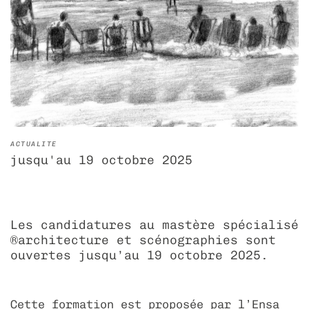
associations
découvrir les alumni
diploma 2022
déposer une offre d’emploi
taxe d’apprentissage
livret de l'étudiant - cycle prépa
mon espace personnel
diploma 2021
égalité des chances
localisation hebdomadaire – paris
bde - bureau des étudiants
diploma 2020
collectif échos
camongliss’
ACTUALITE
jusqu'au 19 octobre 2025
Les candidatures au mastère spécialisé
®architecture et scénographies sont
ouvertes jusqu’au 19 octobre 2025.
Cette formation est proposée par l’Ensa